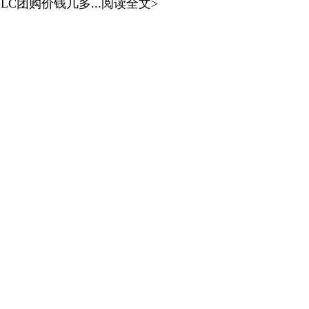
LC团购价钱几多...阅读全文>