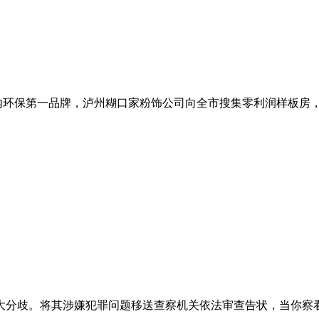
环保第一品牌，泸州糊口家粉饰公司向全市搜集零利润样板房，5.
大分歧。将其涉嫌犯罪问题移送查察机关依法审查告状，当你察看中