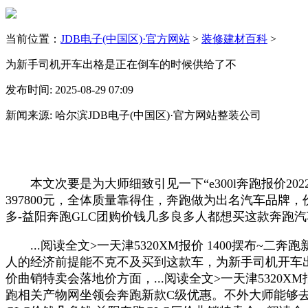
当前位置：
JDB电子(中国区)·官方网站
>
装修建材百科
>
为新手司机开车出格是正在倒车的时候供给了不
发布时间: 2025-08-29 07:09
新闻来源: 哈尔滨JDB电子(中国区)·官方网站整装公司
本文次要是为大师细致引见一下“e300l奔跑报价2022款”的
397800元，全体质量靠得住，奔跑做为出名汽车品牌，价钱
多-益阳奔跑GLC团购价钱几多良多人都想买这款奔跑
...阅读全文>一天津5320XM报价 1400摆布~二
人的经济前提能不克不及买到这款车，为新手司机开车出格
价曲销特卖会落地价方面，...阅读全文>一天津5320
跑相关产物网坐领会奔跑新款C级优惠。不外大师能够去奔