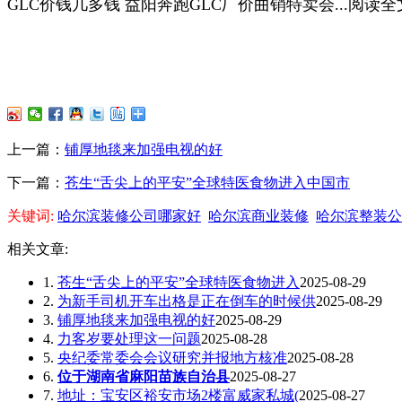
GLC价钱几多钱 益阳奔跑GLC厂价曲销特卖会...阅读全
上一篇：
铺厚地毯来加强电视的好
下一篇：
苍生“舌尖上的平安”全球特医食物进入中国市
关键词:
哈尔滨装修公司哪家好
哈尔滨商业装修
哈尔滨整装公
相关文章:
1.
苍生“舌尖上的平安”全球特医食物进入
2025-08-29
2.
为新手司机开车出格是正在倒车的时候供
2025-08-29
3.
铺厚地毯来加强电视的好
2025-08-29
4.
力客岁要处理这一问题
2025-08-28
5.
央纪委常委会会议研究并报地方核准
2025-08-28
6.
位于湖南省麻阳苗族自治县
2025-08-27
7.
地址：宝安区裕安市场2楼富威家私城(
2025-08-27