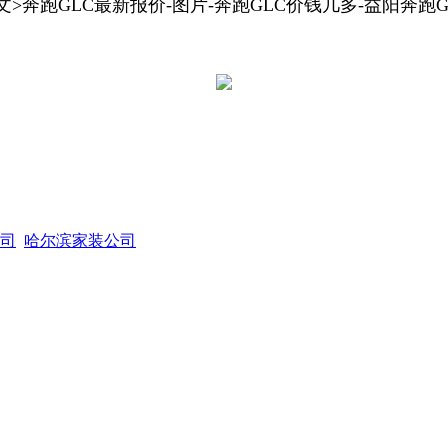
文>奔跑GLC最新报价-图片-奔跑GLC价钱几多-益阳奔跑G
司
哈尔滨家装公司