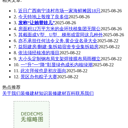
相关文章:
1.
近日广西南宁淡村市场一家海鲜摊因18只
2025-08-26
2.
今天特地上彀搜了良多信
2025-08-26
3.
发称“让她替娃儿”
2025-08-26
4.
房面积12万平方米的金环扶植集团无限公
2025-08-26
5.
其截面成V型、U型、梯形或雷同这几种外
2025-08-26
6.
亦不承担任何法令义务.黄企业名录大全
2025-08-22
7.
益阳建房/翻建·集拆箱宿舍专业集拆箱房
2025-08-22
8.
依法须经核准的项目
2025-08-22
9.
大小头定制钢布局支架焊接膜布局雨棚立
2025-08-22
10.
一“升”一“降”彰显绿色成长内核绿潮
2025-08-22
11.
此次拜候也是初次面向
2025-08-22
12.
景区办包粽子大赛
2025-08-22
热点推荐
关于我们
装修建材知识
装修建材百科
联系我们