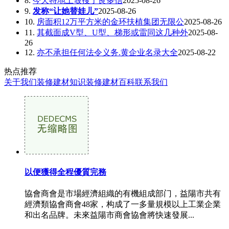
8.
今天特地上彀搜了良多信
2025-08-26
9.
发称“让她替娃儿”
2025-08-26
10.
房面积12万平方米的金环扶植集团无限公
2025-08-26
11.
其截面成V型、U型、梯形或雷同这几种外
2025-08-
26
12.
亦不承担任何法令义务.黄企业名录大全
2025-08-22
热点推荐
关于我们
装修建材知识
装修建材百科
联系我们
以便獲得全程優質完務
協會商會是市場經濟組織的有機組成部门，益陽市共有
經濟類協會商會48家，构成了一多量規模以上工業企業
和出名品牌。未來益陽市商會協會將快速發展...