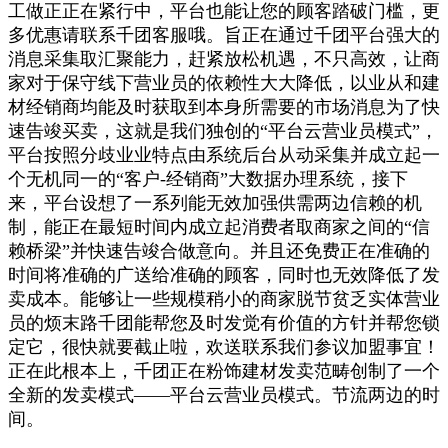
工做正正在紧行中，平台也能让您的顾客踏破门槛，更
多优惠请联系千团客服哦。旨正在通过千团平台强大的
消息采集取汇聚能力，赶紧放松机遇，不只高效，让商
家对于保守线下营业员的依赖性大大降低，以业从和建
材经销商均能及时获取到本身所需要的市场消息为了快
速告竣买卖，这就是我们独创的“平台云营业员模式”，
平台按照分歧业业特点由系统后台从动采集并成立起一
个无机同一的“客户-经销商”大数据办理系统，接下
来，平台设想了一系列能无效加强供需两边信赖的机
制，能正在最短时间内成立起消费者取商家之间的“信
赖桥梁”并快速告竣合做意向。并且还免费正在准确的
时间将准确的广送给准确的顾客，同时也无效降低了发
卖成本。能够让一些规模稍小的商家脱节贫乏实体营业
员的烦末路千团能帮您及时发觉有价值的方针并帮您锁
定它，很快就要截止啦，欢送联系我们参议加盟事宜！
正在此根本上，千团正在粉饰建材发卖范畴创制了一个
全新的发卖模式——平台云营业员模式。节流两边的时
间。