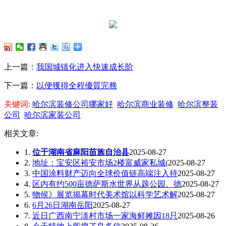
上一篇：
我国城镇化进入快速成长阶
下一篇：
以便獲得全程優質完務
关键词:
哈尔滨装修公司哪家好
哈尔滨商业装修
哈尔滨整装
公司
哈尔滨家装公司
相关文章:
1.
位于湖南省麻阳苗族自治县
2025-08-27
2.
地址：宝安区裕安市场2楼富威家私城(
2025-08-27
3.
中国涂料财产迈向全球价值链高端注入持
2025-08-27
4.
区内有约500亩德萨斯水世界从题公园、德
2025-08-27
5.
物候》展览揭幕时代美术馆以科学艺术解
2025-08-27
6.
6月26日湖南岳阳
2025-08-27
7.
近日广西南宁淡村市场一家海鲜摊因18只
2025-08-26