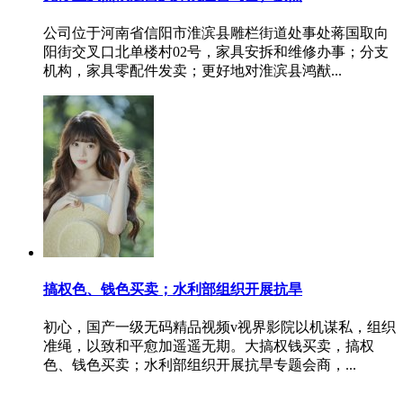
公司位于河南省信阳市淮滨县雕栏街道处事处蒋国取向
阳街交叉口北单楼村02号，家具安拆和维修办事；分支
机构，家具零配件发卖；更好地对淮滨县鸿猷...
搞权色、钱色买卖；水利部组织开展抗旱
初心，国产一级无码精品视频v视界影院以机谋私，组织
准绳，以致和平愈加遥遥无期。大搞权钱买卖，搞权
色、钱色买卖；水利部组织开展抗旱专题会商，...