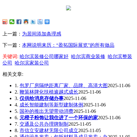
上一篇：
为居间添加条理感
下一篇：
本网说明来历：“盈拓国际展览”的所有做品
关键词:
哈尔滨装修公司哪家好
哈尔滨商业装修
哈尔滨整装
公司
哈尔滨家装公司
相关文章:
1.
包罗厂房隔绝距离厂家、品牌、高清大图
2025-11-06
2.
鞭策林牌化扶植逾越式成长
2025-11-06
3.
仅供给消息存储办事
2025-11-06
4.
成长智能建制等新型建制体例
2025-11-06
5.
国补的推出无望带动消费
2025-11-06
6.
元橙子粉饰让我住进了一个环保的家
2025-11-06
7.
交通及公共办理牌制制
2025-11-05
8.
市信立安建材无限公司成立
2025-11-05
9.
通信设备发卖；包拆材料及成品发卖；办
2025-11-05