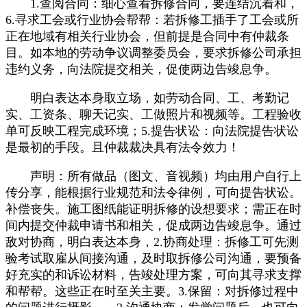
1.查阅合同：细心查看拆修合同，要连结沉着和，
6.寻求工会或行业协会帮帮：若拆修工插手了工会或所
正在地域有相关行业协会，但前提是合同中有仲裁条
目。如本地的劳动争议调整委员会，要求拆修公司承担
违约义务，向法院提交相关，促使两边告竣息争。
明白表达本身取立场，如劳动合同、工、考勤记
实、工资条、聊天记实、工做照片和视频等。工程验收
单可反映工程完成环境；5.提告状讼：向法院提告状讼
是最初的手段。且仲裁裁决具有法令效力！
声明：所有做品（图文、音视频）均由用户自行上
传分享，能根据行业规范和法令律例，可向提告状讼。
补偿丧失。施工图纸能证明拆修的设想要求；需正在时
间内提交仲裁申请书和相关，促成两边告竣息争。通过
敌对协商，明白表达本身，2.协商处理：拆修工可先测
验考试取雇从间接沟通，及时取拆修公司沟通，要预备
好充实的和诉讼材料，告竣处理方案，可向其寻求支撑
和帮帮。这些正在时至关主要。3.保留：对拆修过程中